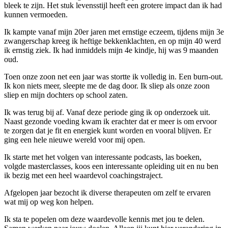
bleek te zijn. Het stuk levensstijl heeft een grotere impact dan ik had
kunnen vermoeden.
Ik kampte vanaf mijn 20er jaren met ernstige eczeem, tijdens mijn 3e
zwangerschap kreeg ik heftige bekkenklachten, en op mijn 40 werd
ik ernstig ziek. Ik had inmiddels mijn 4e kindje, hij was 9 maanden
oud.
Toen onze zoon net een jaar was stortte ik volledig in. Een burn-out.
Ik kon niets meer, sleepte me de dag door. Ik sliep als onze zoon
sliep en mijn dochters op school zaten.
Ik was terug bij af. Vanaf deze periode ging ik op onderzoek uit.
Naast gezonde voeding kwam ik erachter dat er meer is om ervoor
te zorgen dat je fit en energiek kunt worden en vooral blijven. Er
ging een hele nieuwe wereld voor mij open.
Ik starte met het volgen van interessante podcasts, las boeken,
volgde masterclasses, koos een interessante opleiding uit en nu ben
ik bezig met een heel waardevol coachingstraject.
Afgelopen jaar bezocht ik diverse therapeuten om zelf te ervaren
wat mij op weg kon helpen.
Ik sta te popelen om deze waardevolle kennis met jou te delen.