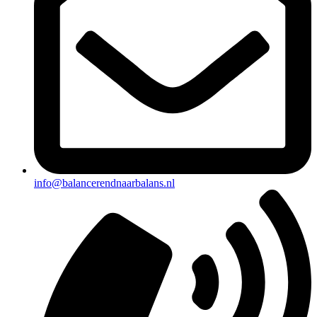
info@balancerendnaarbalans.nl